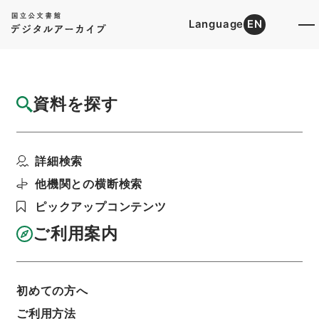
Language
EN
トップ
詳細検索[所蔵資料検索]
目録詳細
資料を探す
件名
法国律例15
詳細検索
階層
内閣文庫
漢書
史の部
法国律例
利用請求書印刷
他機関との横断検索
ピックアップコンテンツ
ご利用案内
基本情報
全ての情報
初めての方へ
ご利用方法