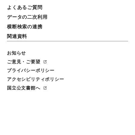
よくあるご質問
データの二次利用
横断検索の連携
関連資料
お知らせ
ご意見・ご要望
プライバシーポリシー
閲覧
アクセシビリティポリシー
件名
国立公文書館へ
法国律例15
請求番号
３１２－０００４
冊次
0015