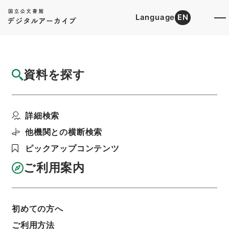
Language
EN
トップ
詳細検索[所蔵資料検索]
目録詳細
資料を探す
件名
法国律例16
詳細検索
階層
内閣文庫
漢書
史の部
法国律例
利用請求書印刷
他機関との横断検索
ピックアップコンテンツ
ご利用案内
基本情報
全ての情報
初めての方へ
ご利用方法