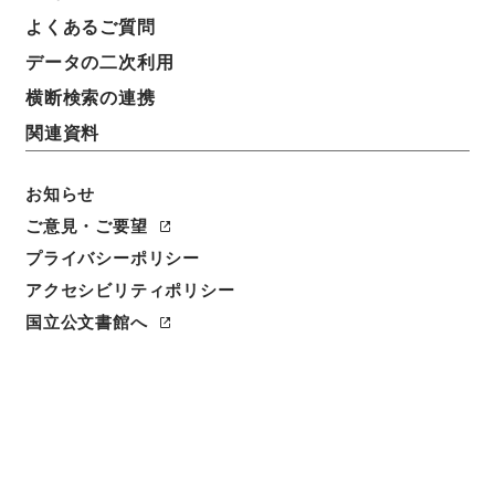
よくあるご質問
データの二次利用
横断検索の連携
関連資料
お知らせ
ご意見・ご要望
プライバシーポリシー
閲覧
アクセシビリティポリシー
件名
国立公文書館へ
法国律例16
請求番号
３１２－０００４
冊次
0016