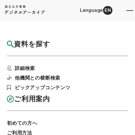
Language
EN
トップ
詳細検索[所蔵資料検索]
目録詳細
資料を探す
件名
法国律例23
詳細検索
階層
内閣文庫
漢書
史の部
法国律例
利用請求書印刷
他機関との横断検索
ピックアップコンテンツ
ご利用案内
基本情報
全ての情報
初めての方へ
ご利用方法