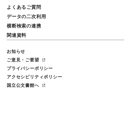
よくあるご質問
データの二次利用
横断検索の連携
関連資料
お知らせ
ご意見・ご要望
プライバシーポリシー
閲覧
アクセシビリティポリシー
件名
国立公文書館へ
法国律例23
請求番号
３１２－０００４
冊次
0023