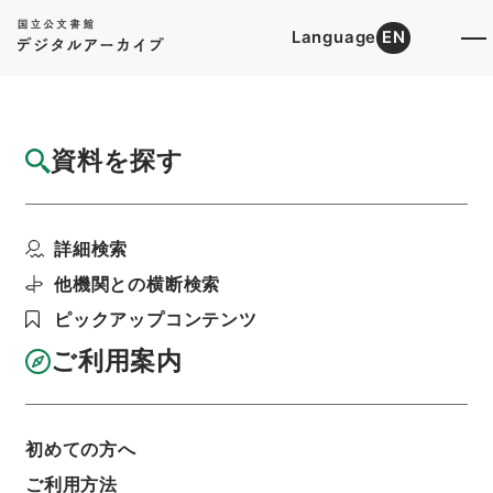
Language
EN
トップ
詳細検索[所蔵資料検索]
目録詳細
資料を探す
件名
法国律例39
詳細検索
階層
内閣文庫
漢書
史の部
法国律例
利用請求書印刷
他機関との横断検索
ピックアップコンテンツ
ご利用案内
基本情報
全ての情報
初めての方へ
ご利用方法