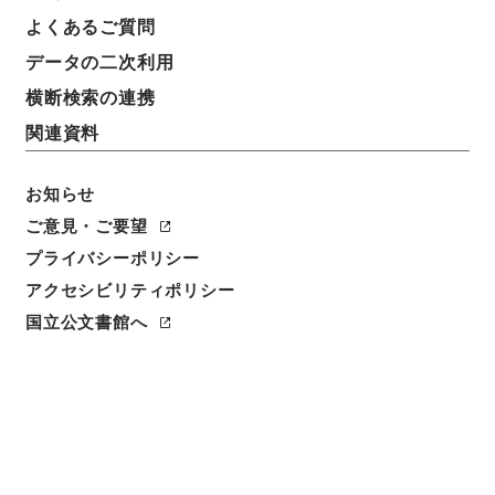
よくあるご質問
データの二次利用
横断検索の連携
関連資料
お知らせ
ご意見・ご要望
プライバシーポリシー
閲覧
アクセシビリティポリシー
件名
国立公文書館へ
法国律例39
請求番号
３１２－０００４
冊次
0039