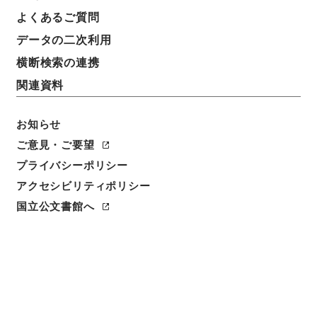
よくあるご質問
データの二次利用
横断検索の連携
関連資料
お知らせ
ご意見・ご要望
プライバシーポリシー
閲覧
アクセシビリティポリシー
件名
国立公文書館へ
星軺指掌4
請求番号
３１２－００１９
冊次
0004