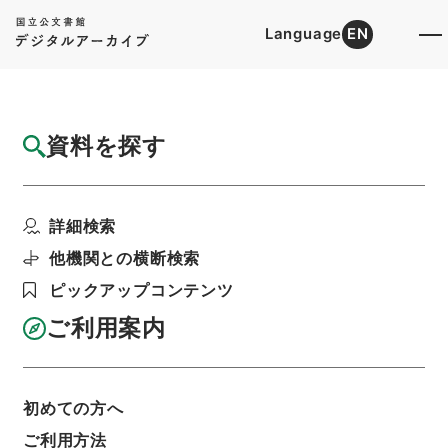
Language
EN
トップ
詳細検索[所蔵資料検索]
目録詳細
資料を探す
件名
星軺指掌4
詳細検索
階層
内閣文庫
漢書
史の部
星軺指掌
利用請求書印刷
他機関との横断検索
ピックアップコンテンツ
ご利用案内
基本情報
全ての情報
初めての方へ
ご利用方法