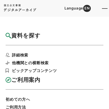
Language
EN
トップ
詳細検索[所蔵資料検索]
目録詳細
資料を探す
件名
世説新語補1
詳細検索
階層
内閣文庫
漢書
子の部
世説新語補
利用請求書印刷
他機関との横断検索
ピックアップコンテンツ
ご利用案内
基本情報
全ての情報
初めての方へ
ご利用方法