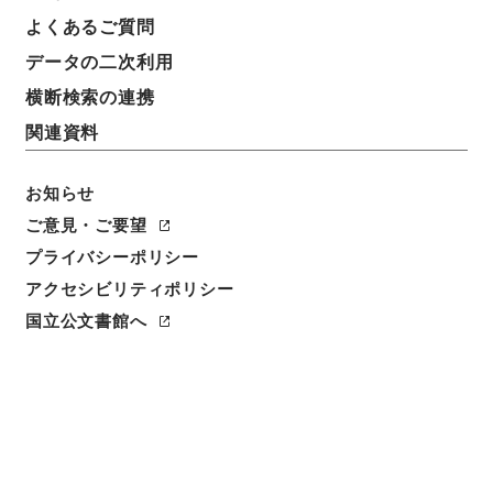
よくあるご質問
データの二次利用
横断検索の連携
関連資料
お知らせ
ご意見・ご要望
閲覧
プライバシーポリシー
アクセシビリティポリシー
件名
国立公文書館へ
世説新語補1
請求番号
３０８－０１７２
冊次
0001