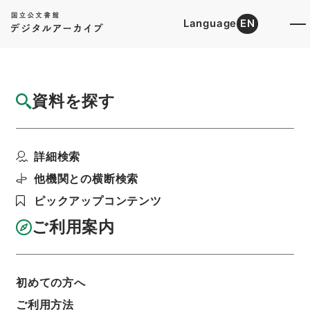
Language
EN
トップ
詳細検索[所蔵資料検索]
目録詳細
資料を探す
件名
世説新語補2
詳細検索
階層
内閣文庫
漢書
子の部
世説新語補
利用請求書印刷
他機関との横断検索
ピックアップコンテンツ
ご利用案内
基本情報
全ての情報
初めての方へ
ご利用方法