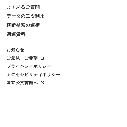
よくあるご質問
データの二次利用
横断検索の連携
関連資料
お知らせ
ご意見・ご要望
閲覧
プライバシーポリシー
アクセシビリティポリシー
件名
国立公文書館へ
世説新語補2
請求番号
３０８－０１７２
冊次
0002