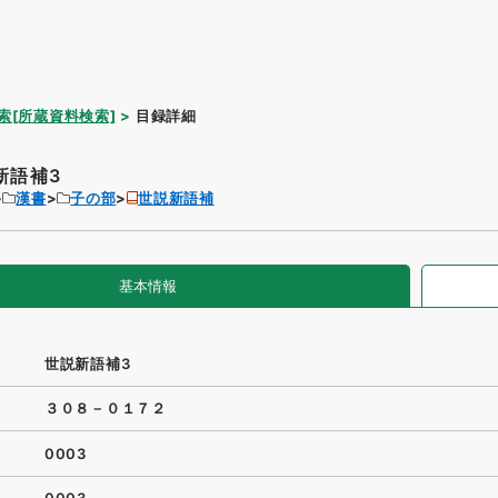
索[所蔵資料検索]
目録詳細
新語補3
漢書
子の部
世説新語補
基本情報
世説新語補3
３０８－０１７２
0003