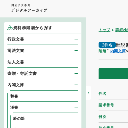
資料群階層から探す
トップ
詳細検
行政文書
世説
件名
司法文書
階層
内閣文庫
法人文書
寄贈・寄託文書
内閣文庫
件名
和書
請求番号
漢書
冊次
経の部