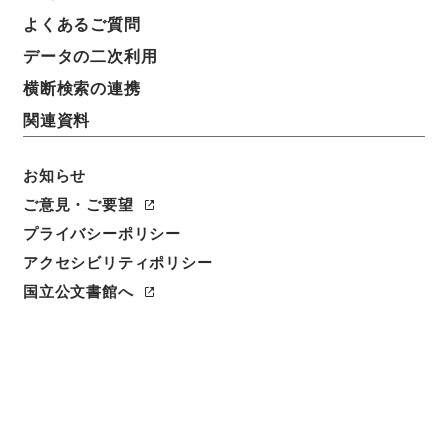
よくあるご質問
データの二次利用
横断検索の連携
関連資料
お知らせ
ご意見・ご要望
閲覧
プライバシーポリシー
件名
アクセシビリティポリシー
明斎小識3
国立公文書館へ
請求番号
３０８－０２２７
冊次
0003