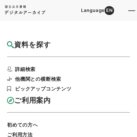
Language
EN
トップ
詳細検索[所蔵資料検索]
目録詳細
資料を探す
件名
明斎小識3
詳細検索
階層
内閣文庫
漢書
子の部
明斎小識
利用請求書印刷
他機関との横断検索
ピックアップコンテンツ
ご利用案内
基本情報
全ての情報
初めての方へ
ご利用方法