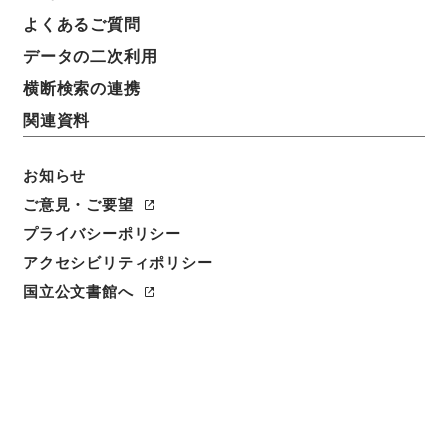
よくあるご質問
データの二次利用
横断検索の連携
関連資料
お知らせ
ご意見・ご要望
閲覧
プライバシーポリシー
アクセシビリティポリシー
件名
翻訳名義集1
国立公文書館へ
請求番号
３１０－０１６６
冊次
0001