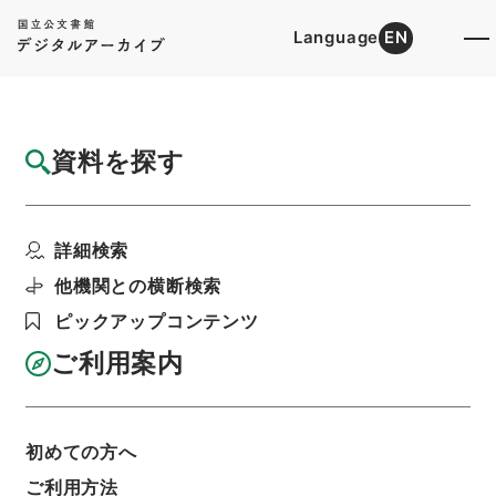
Language
EN
トップ
詳細検索[所蔵資料検索]
目録詳細
資料を探す
件名
翻訳名義集1
詳細検索
階層
内閣文庫
漢書
子の部
翻訳名義集
利用請求書印刷
他機関との横断検索
ピックアップコンテンツ
ご利用案内
基本情報
全ての情報
初めての方へ
ご利用方法