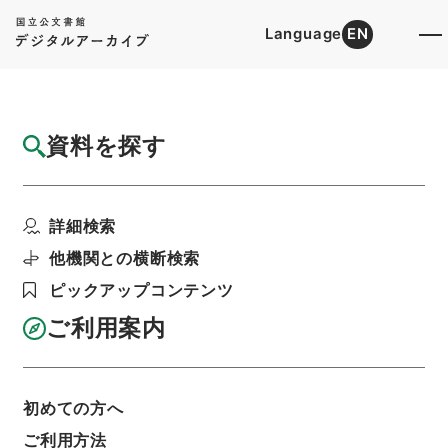
Language
EN
トップ
詳細検索[所蔵資料検索]
目録詳細
資料を探す
件名
翻訳名義集4
詳細検索
階層
内閣文庫
漢書
子の部
翻訳名義集
利用請求書印刷
他機関との横断検索
ピックアップコンテンツ
ご利用案内
基本情報
全ての情報
初めての方へ
ご利用方法