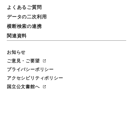
よくあるご質問
データの二次利用
横断検索の連携
関連資料
お知らせ
ご意見・ご要望
閲覧
プライバシーポリシー
アクセシビリティポリシー
件名
翻訳名義集4
国立公文書館へ
請求番号
３１０－０１６６
冊次
0004