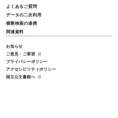
よくあるご質問
データの二次利用
横断検索の連携
関連資料
お知らせ
ご意見・ご要望
閲覧
プライバシーポリシー
アクセシビリティポリシー
件名
純正蒙求3
国立公文書館へ
請求番号
３６４－０１２４
冊次
0003