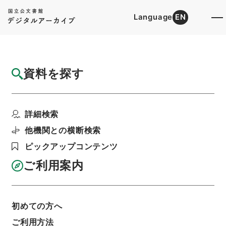
Language
EN
トップ
詳細検索[所蔵資料検索]
目録詳細
資料を探す
件名
純正蒙求3
詳細検索
階層
内閣文庫
漢書
子の部
純正蒙求
利用請求書印刷
他機関との横断検索
ピックアップコンテンツ
ご利用案内
基本情報
全ての情報
初めての方へ
ご利用方法