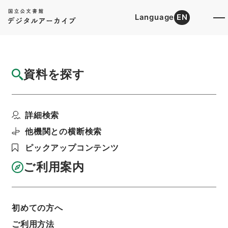
Language
EN
トップ
詳細検索[所蔵資料検索]
目録詳細
資料を探す
件名
蘇東坡詩集注5
詳細検索
階層
内閣文庫
漢書
集の部
蘇東坡詩集注
利用請求書印刷
他機関との横断検索
ピックアップコンテンツ
ご利用案内
基本情報
全ての情報
初めての方へ
ご利用方法