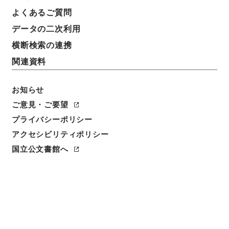
よくあるご質問
データの二次利用
横断検索の連携
関連資料
お知らせ
ご意見・ご要望
閲覧
プライバシーポリシー
件名
アクセシビリティポリシー
蘇東坡詩集注5
国立公文書館へ
請求番号
３１２－０２４２
冊次
0005