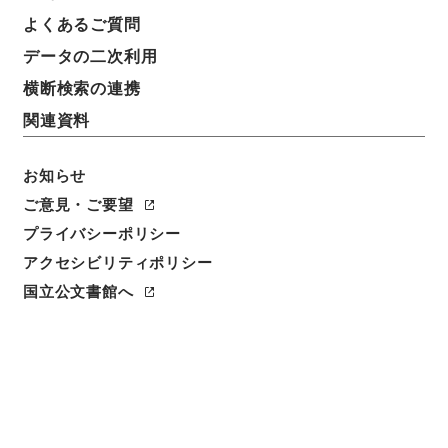
よくあるご質問
データの二次利用
横断検索の連携
関連資料
お知らせ
ご意見・ご要望
閲覧
プライバシーポリシー
件名
アクセシビリティポリシー
李太白文集2
国立公文書館へ
請求番号
３１３－０３６０
冊次
0002