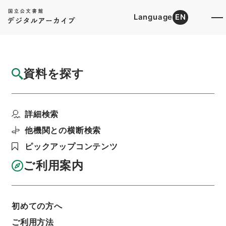
Language
EN
トップ
詳細検索[所蔵資料検索]
目録詳細
資料を探す
件名
李太白文集2
詳細検索
階層
内閣文庫
漢書
集の部
李太白文集
利用請求書印刷
他機関との横断検索
ピックアップコンテンツ
ご利用案内
基本情報
全ての情報
初めての方へ
ご利用方法