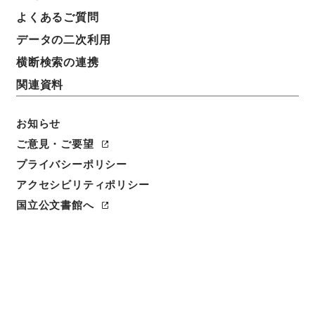
よくあるご質問
データの二次利用
横断検索の連携
関連資料
お知らせ
ご意見・ご要望
閲覧
プライバシーポリシー
件名
アクセシビリティポリシー
李太白文集14
国立公文書館へ
請求番号
３１３－０３６０
冊次
0014