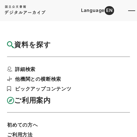
Language
EN
トップ
詳細検索[所蔵資料検索]
目録詳細
資料を探す
件名
李太白文集14
詳細検索
階層
内閣文庫
漢書
集の部
李太白文集
利用請求書印刷
他機関との横断検索
ピックアップコンテンツ
ご利用案内
基本情報
全ての情報
初めての方へ
ご利用方法