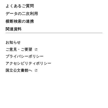
よくあるご質問
データの二次利用
横断検索の連携
関連資料
お知らせ
ご意見・ご要望
閲覧
プライバシーポリシー
件名
アクセシビリティポリシー
李太白文集15
国立公文書館へ
請求番号
３１３－０３６０
冊次
0015