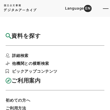
Language
EN
トップ
詳細検索[所蔵資料検索]
目録詳細
資料を探す
件名
李太白文集15
詳細検索
階層
内閣文庫
漢書
集の部
李太白文集
利用請求書印刷
他機関との横断検索
ピックアップコンテンツ
ご利用案内
基本情報
全ての情報
初めての方へ
ご利用方法