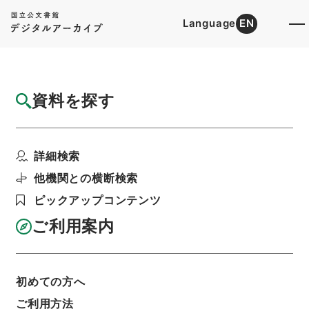
Language
EN
トップ
詳細検索[所蔵資料検索]
目録詳細
資料を探す
件名
三魚堂文集3
詳細検索
階層
内閣文庫
漢書
集の部
三魚堂文集
利用請求書印刷
他機関との横断検索
ピックアップコンテンツ
ご利用案内
基本情報
全ての情報
初めての方へ
ご利用方法