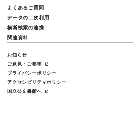
よくあるご質問
データの二次利用
横断検索の連携
関連資料
お知らせ
ご意見・ご要望
閲覧
プライバシーポリシー
アクセシビリティポリシー
件名
三魚堂文集3
国立公文書館へ
請求番号
３１４－０１１８
冊次
0003