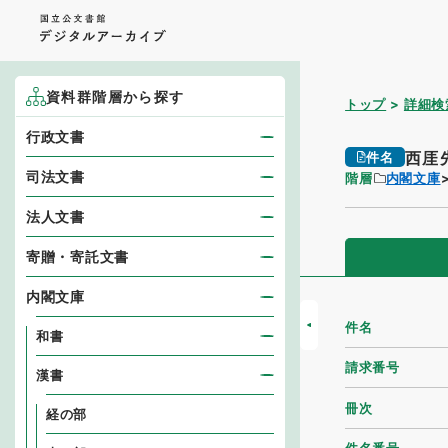
資料群階層から探す
トップ
詳細検
行政文書
西厓
件名
司法文書
階層
内閣文庫
法人文書
寄贈・寄託文書
内閣文庫
件名
和書
請求番号
漢書
冊次
経の部