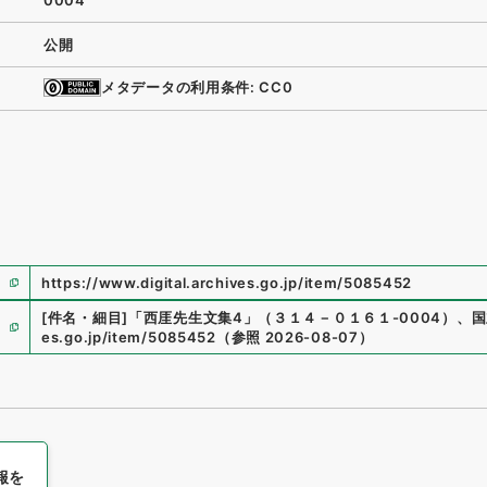
0004
公開
メタデータの利用条件: CC0
https://www.digital.archives.go.jp/item/5085452
[件名・細目]
「
西厓先生文集4
」
（
３１４－０１６１-0004
）
、
国
es.go.jp/item/5085452
（
参照
2026-08-07
）
報を