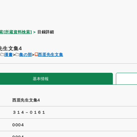
索[所蔵資料検索]
目録詳細
先生文集4
漢書
集の部
西厓先生文集
基本情報
西厓先生文集4
３１４－０１６１
0004