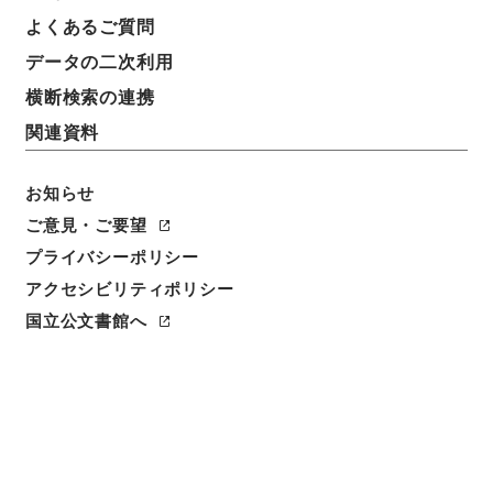
よくあるご質問
データの二次利用
横断検索の連携
関連資料
お知らせ
ご意見・ご要望
閲覧
プライバシーポリシー
アクセシビリティポリシー
件名
唐柳河東集15
国立公文書館へ
請求番号
３１５－０００９
冊次
0015