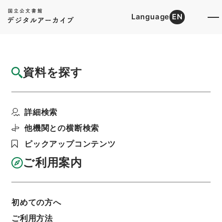
Language
EN
トップ
詳細検索[所蔵資料検索]
目録詳細
資料を探す
件名
唐柳河東集15
詳細検索
階層
内閣文庫
漢書
集の部
唐柳河東集
利用請求書印刷
他機関との横断検索
ピックアップコンテンツ
ご利用案内
基本情報
全ての情報
初めての方へ
ご利用方法