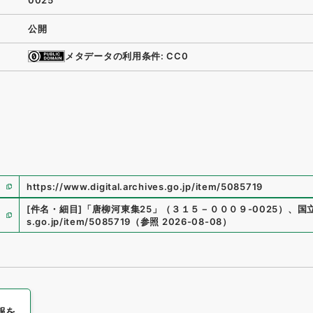
0025
公開
メタデータの利用条件: CC0
https://www.digital.archives.go.jp/item/5085719
[件名・細目]
「
唐柳河東集25
」
（
３１５－０００９-0025
）
、
国
s.go.jp/item/5085719
（
参照
2026-08-08
）
報を