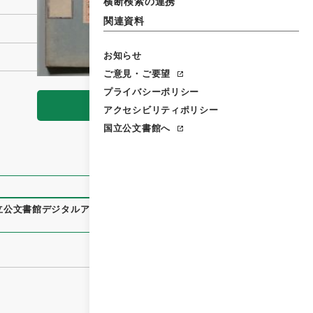
横断検索の連携
関連資料
お知らせ
ご意見・ご要望
プライバシーポリシー
閲覧
アクセシビリティポリシー
国立公文書館へ
立公文書館デジタルアーカイブ
、
https://www.digital.archive