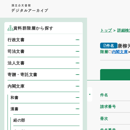
資料群階層から探す
トップ
詳細検
行政文書
唐柳
件名
司法文書
階層
内閣文庫
法人文書
寄贈・寄託文書
内閣文庫
件名
和書
請求番号
漢書
冊次
経の部