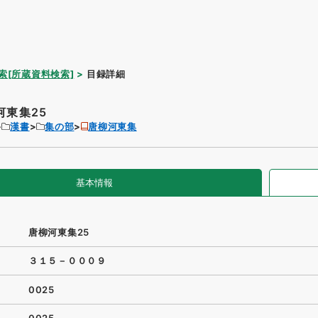
索[所蔵資料検索]
目録詳細
河東集25
漢書
集の部
唐柳河東集
基本情報
唐柳河東集25
３１５－０００９
0025