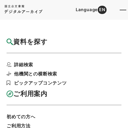
Language
EN
トップ
詳細検索[所蔵資料検索]
目録詳細
資料を探す
件名
白楡集2
詳細検索
階層
内閣文庫
漢書
集の部
白楡集
利用請求書印刷
他機関との横断検索
ピックアップコンテンツ
ご利用案内
基本情報
全ての情報
初めての方へ
ご利用方法