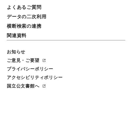
よくあるご質問
データの二次利用
横断検索の連携
関連資料
お知らせ
ご意見・ご要望
閲覧
プライバシーポリシー
アクセシビリティポリシー
件名
国立公文書館へ
白楡集2
請求番号
３１７－００８２
冊次
0002