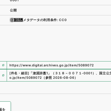
0001
公開
メタデータの利用条件: CC0
https://www.digital.archives.go.jp/item/5089072
[件名・細目]
「
滄湄詩稾1
」
（
３１８－００７１-0001
）
、
国立公
o.jp/item/5089072
（
参照
2026-08-06
）
報を