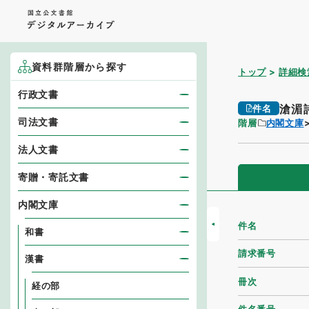
資料群階層から探す
トップ
詳細検
行政文書
滄湄
件名
司法文書
階層
内閣文庫
法人文書
寄贈・寄託文書
内閣文庫
件名
和書
請求番号
漢書
冊次
経の部