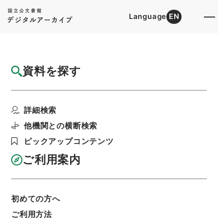
Language
EN
トップ
詳細検索[所蔵資料検索]
目録詳細
資料を探す
件名
滄湄詩稾3
詳細検索
階層
内閣文庫
漢書
集の部
滄湄詩稾
利用請求書印刷
他機関との横断検索
ピックアップコンテンツ
ご利用案内
基本情報
全ての情報
初めての方へ
ご利用方法