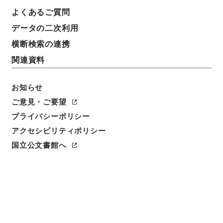
よくあるご質問
データの二次利用
横断検索の連携
関連資料
お知らせ
ご意見・ご要望
閲覧
プライバシーポリシー
件名
アクセシビリティポリシー
滄湄詩稾3
国立公文書館へ
請求番号
３１８－００７１
冊次
0003