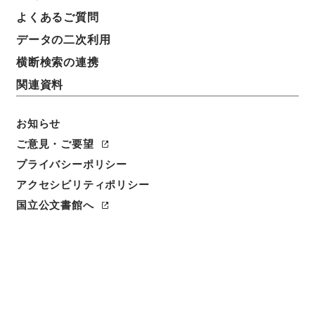
よくあるご質問
データの二次利用
横断検索の連携
関連資料
お知らせ
ご意見・ご要望
閲覧
プライバシーポリシー
件名
アクセシビリティポリシー
滄湄詩稾10
国立公文書館へ
請求番号
３１８－００７１
冊次
0010