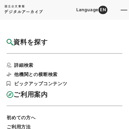
Language
EN
トップ
詳細検索[所蔵資料検索]
目録詳細
資料を探す
件名
滄湄詩稾10
詳細検索
階層
内閣文庫
漢書
集の部
滄湄詩稾
利用請求書印刷
他機関との横断検索
ピックアップコンテンツ
ご利用案内
基本情報
全ての情報
初めての方へ
ご利用方法