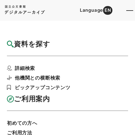
Language
EN
トップ
詳細検索[所蔵資料検索]
目録詳細
資料を探す
件名
旅軒先生文集4
詳細検索
階層
内閣文庫
漢書
集の部
旅軒先生文集
利用請求書印刷
他機関との横断検索
ピックアップコンテンツ
ご利用案内
基本情報
全ての情報
初めての方へ
ご利用方法