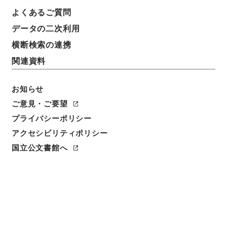
よくあるご質問
データの二次利用
横断検索の連携
関連資料
お知らせ
ご意見・ご要望
閲覧
プライバシーポリシー
アクセシビリティポリシー
件名
国立公文書館へ
旅軒先生文集4
請求番号
３１８－０１８４
冊次
0004