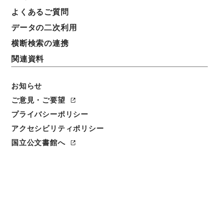
よくあるご質問
データの二次利用
横断検索の連携
関連資料
お知らせ
ご意見・ご要望
閲覧
プライバシーポリシー
アクセシビリティポリシー
件名
国立公文書館へ
中晩唐詩紀2
請求番号
３５８－００１７
冊次
0002