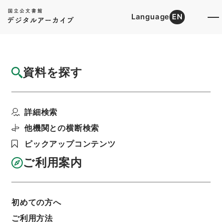
Language
EN
トップ
詳細検索[所蔵資料検索]
目録詳細
資料を探す
件名
中晩唐詩紀2
詳細検索
階層
内閣文庫
漢書
集の部
中晩唐詩紀
利用請求書印刷
他機関との横断検索
ピックアップコンテンツ
ご利用案内
基本情報
全ての情報
初めての方へ
ご利用方法