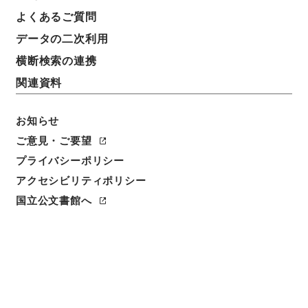
よくあるご質問
データの二次利用
横断検索の連携
関連資料
お知らせ
ご意見・ご要望
閲覧
プライバシーポリシー
アクセシビリティポリシー
件名
国立公文書館へ
中晩唐詩紀6
請求番号
３５８－００１７
冊次
0006