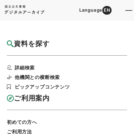
Language
EN
トップ
詳細検索[所蔵資料検索]
目録詳細
資料を探す
件名
中晩唐詩紀6
詳細検索
階層
内閣文庫
漢書
集の部
中晩唐詩紀
利用請求書印刷
他機関との横断検索
ピックアップコンテンツ
ご利用案内
基本情報
全ての情報
初めての方へ
ご利用方法