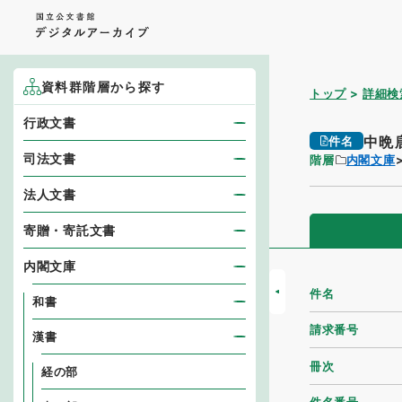
資料群階層から探す
トップ
詳細検
行政文書
中晩
件名
司法文書
階層
内閣文庫
法人文書
寄贈・寄託文書
内閣文庫
件名
和書
請求番号
漢書
冊次
経の部