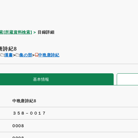
索[所蔵資料検索]
目録詳細
唐詩紀8
漢書
集の部
中晩唐詩紀
基本情報
中晩唐詩紀8
３５８－００１７
0008