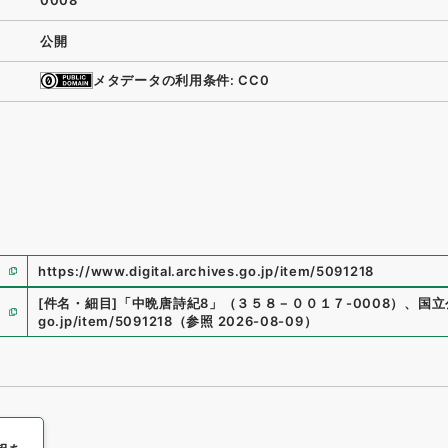
0008
公開
メタデータの利用条件: CC0
https://www.digital.archives.go.jp/item/5091218
[件名・細目]
「
中晩唐詩紀8
」
（
３５８－００１７-0008
）
、
国立
go.jp/item/5091218
（
参照
2026-08-09
）