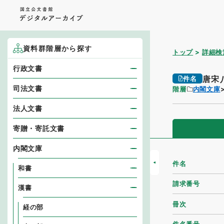
資料群階層から探す
トップ
詳細検
行政文書
唐宋
件名
司法文書
階層
内閣文庫
法人文書
寄贈・寄託文書
内閣文庫
件名
和書
請求番号
漢書
冊次
経の部