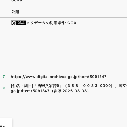
0009
公開
メタデータの利用条件: CC0
https://www.digital.archives.go.jp/item/5091347
[件名・細目]
「
唐宋八家詩9
」
（
３５８－００３３-0009
）
、
国立
go.jp/item/5091347
（
参照
2026-08-08
）