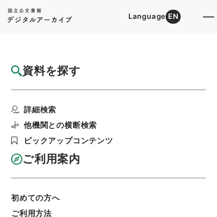
Language
EN
トップ
詳細検索[所蔵資料検索]
目録詳細
資料を探す
件名
五大家詩鈔4
詳細検索
階層
内閣文庫
漢書
集の部
五大家詩鈔
利用請求書印刷
他機関との横断検索
ピックアップコンテンツ
ご利用案内
基本情報
全ての情報
初めての方へ
ご利用方法