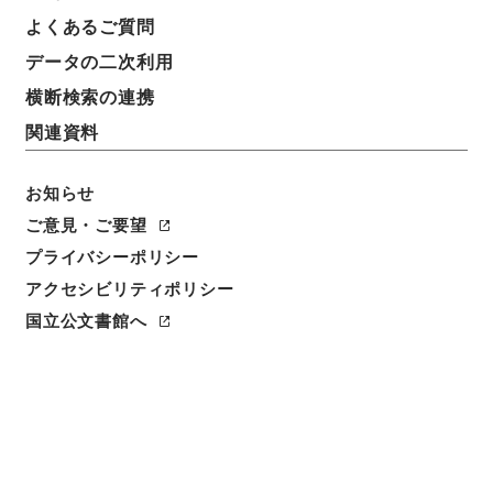
よくあるご質問
データの二次利用
横断検索の連携
関連資料
お知らせ
ご意見・ご要望
閲覧
プライバシーポリシー
件名
アクセシビリティポリシー
五大家詩鈔4
国立公文書館へ
請求番号
３５８－０１６２
冊次
0004