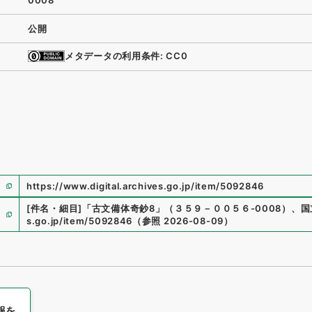
0008
公開
メタデータの利用条件: CC0
https://www.digital.archives.go.jp/item/5092846
[件名・細目]
「
古文備体奇鈔8
」
（
３５９－００５６-0008
）
、
国
s.go.jp/item/5092846
（
参照
2026-08-09
）
報を