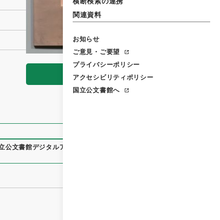
横断検索の連携
関連資料
お知らせ
ご意見・ご要望
プライバシーポリシー
閲覧
アクセシビリティポリシー
国立公文書館へ
立公文書館デジタルアーカイブ
、
https://www.digital.archive