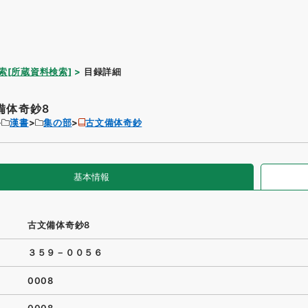
索[所蔵資料検索]
目録詳細
備体奇鈔8
漢書
集の部
古文備体奇鈔
基本情報
古文備体奇鈔8
３５９－００５６
0008