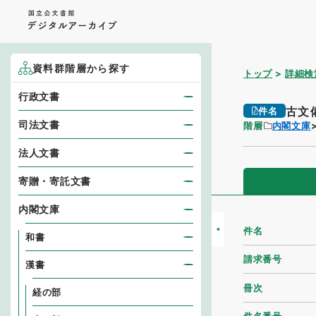
資料群階層から探す
トップ
詳細検
行政文書
古文
件名
司法文書
階層
内閣文庫
法人文書
寄贈・寄託文書
内閣文庫
件名
和書
請求番号
漢書
冊次
経の部