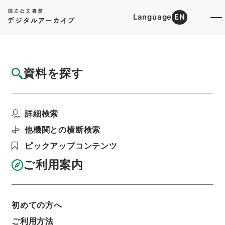
Language
EN
トップ
詳細検索[所蔵資料検索]
目録詳細
資料を探す
件名
晩邨先生八家古文精選2
詳細検索
階層
内閣文庫
漢書
集の部
晩邨先生八家古文精選
他機関との横断検索
利用請求書印刷
ピックアップコンテンツ
ご利用案内
基本情報
全ての情報
初めての方へ
ご利用方法