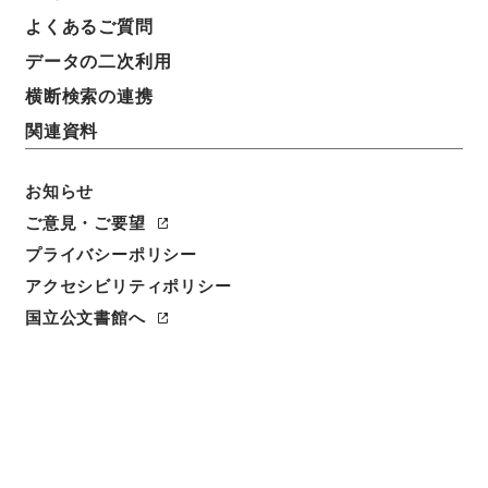
よくあるご質問
データの二次利用
横断検索の連携
関連資料
お知らせ
ご意見・ご要望
プライバシーポリシー
閲覧
アクセシビリティポリシー
件名
国立公文書館へ
晩邨先生八家古文精選2
請求番号
３６０－００７０
冊次
0002