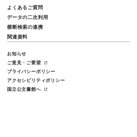
よくあるご質問
データの二次利用
横断検索の連携
関連資料
お知らせ
閲覧
ご意見・ご要望
プライバシーポリシー
件名
アクセシビリティポリシー
纂評唐宋八家文読本5
国立公文書館へ
請求番号
３６０－００９７
冊次
0005