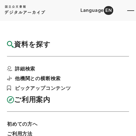
Language
EN
トップ
詳細検索[所蔵資料検索]
目録詳細
資料を探す
件名
纂評唐宋八家文読本5
詳細検索
階層
内閣文庫
漢書
集の部
纂評唐宋八家文読本
利用請求書印刷
他機関との横断検索
ピックアップコンテンツ
ご利用案内
基本情報
全ての情報
初めての方へ
ご利用方法