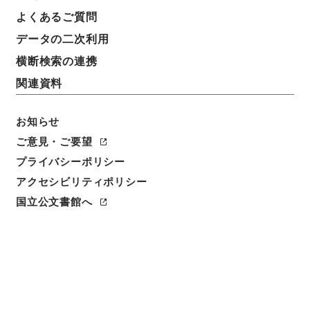
よくあるご質問
データの二次利用
横断検索の連携
関連資料
お知らせ
ご意見・ご要望
閲覧
プライバシーポリシー
アクセシビリティポリシー
件名
国立公文書館へ
三蘇先生文粋3
請求番号
３６０－０１１７
冊次
0003