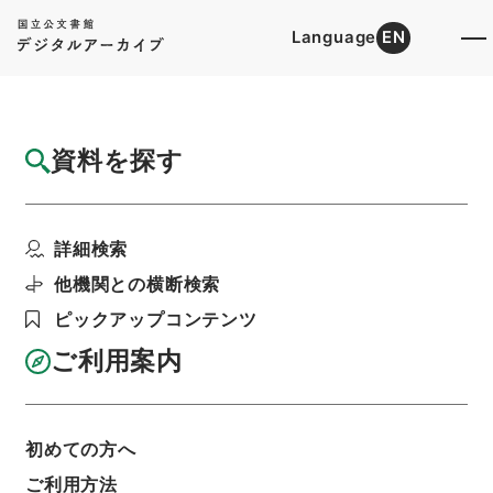
Language
EN
トップ
詳細検索[所蔵資料検索]
目録詳細
資料を探す
件名
三蘇先生文粋3
詳細検索
階層
内閣文庫
漢書
集の部
三蘇先生文粋
利用請求書印刷
他機関との横断検索
ピックアップコンテンツ
ご利用案内
基本情報
全ての情報
初めての方へ
ご利用方法