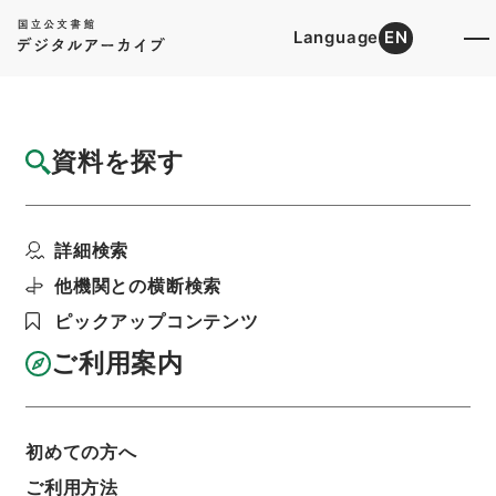
Language
EN
トップ
詳細検索[所蔵資料検索]
目録詳細
資料を探す
件名
三蘇先生文粋10
詳細検索
階層
内閣文庫
漢書
集の部
三蘇先生文粋
利用請求書印刷
他機関との横断検索
ピックアップコンテンツ
ご利用案内
基本情報
全ての情報
初めての方へ
ご利用方法