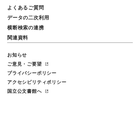
よくあるご質問
データの二次利用
横断検索の連携
関連資料
お知らせ
ご意見・ご要望
閲覧
プライバシーポリシー
アクセシビリティポリシー
件名
国立公文書館へ
三蘇先生文粋10
請求番号
３６０－０１１７
冊次
0010