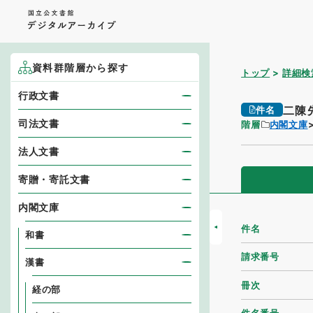
資料群階層から探す
トップ
詳細検
行政文書
二陳
件名
司法文書
階層
内閣文庫
法人文書
寄贈・寄託文書
内閣文庫
件名
和書
請求番号
漢書
冊次
経の部