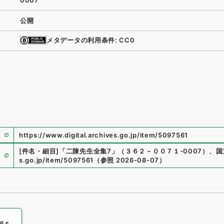
0007
公開
メタデータの利用条件: CC0
https://www.digital.archives.go.jp/item/5097561
[件名・細目]
「
二陳先生全集7
」
（
３６２－００７１-0007
）
、
国
s.go.jp/item/5097561
（
参照
2026-08-07
）