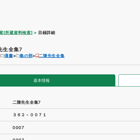
索[所蔵資料検索]
目録詳細
先生全集7
漢書
集の部
二陳先生全集
基本情報
二陳先生全集7
３６２－００７１
0007