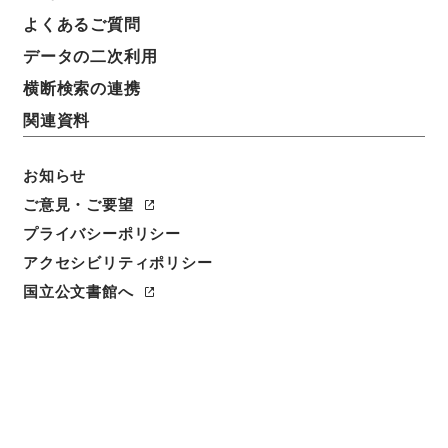
よくあるご質問
データの二次利用
横断検索の連携
関連資料
お知らせ
ご意見・ご要望
閲覧
プライバシーポリシー
アクセシビリティポリシー
件名
二陳先生全集9
国立公文書館へ
請求番号
３６２－００７１
冊次
0009