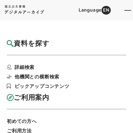
Language
EN
トップ
詳細検索[所蔵資料検索]
目録詳細
資料を探す
件名
二陳先生全集9
詳細検索
階層
内閣文庫
漢書
集の部
二陳先生全集
利用請求書印刷
他機関との横断検索
ピックアップコンテンツ
ご利用案内
基本情報
全ての情報
初めての方へ
ご利用方法