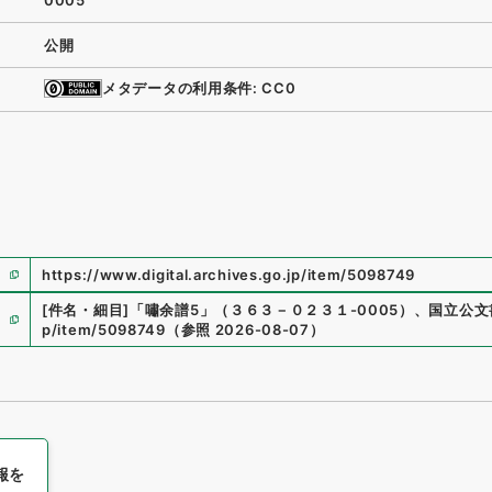
0005
公開
メタデータの利用条件: CC0
https://www.digital.archives.go.jp/item/5098749
[件名・細目]
「
嘯余譜5
」
（
３６３－０２３１-0005
）
、
国立公文
p/item/5098749
（
参照
2026-08-07
）
報を