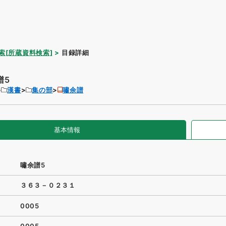
索[所蔵資料検索]
目録詳細
譜5
漢書
集の部
嘯余譜
基本情報
嘯余譜5
３６３－０２３１
0005