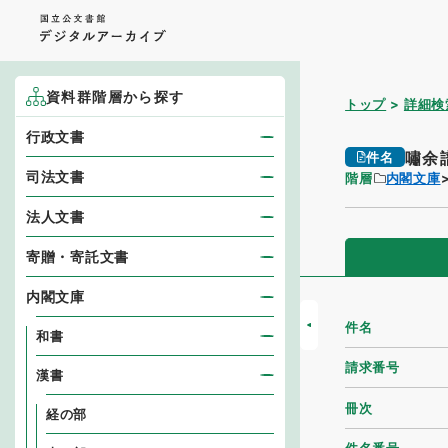
資料群階層から探す
トップ
詳細検
行政文書
嘯余
件名
司法文書
階層
内閣文庫
法人文書
寄贈・寄託文書
内閣文庫
件名
和書
請求番号
漢書
冊次
経の部