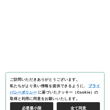
https://www.digital.archive
URIをコピー
s.go.jp/item/5098909
[件名・細目]
「
繍虎軒尺牘1
」
（
３６３－０２６３-0001
）
、
国立公文書館デジタルアーカイ
引用例をコピー
ブ
、
https://www.digital.arc
hives.go.jp/item/5098909
（
参照
2026-08-07
）
ご訪問いただきありがとうございます。
私たちがより良い情報を提供できるように、
プライ
バシーポリシー
に基づいたクッキー（Cookie）の
取得と利用に同意をお願いいたします。
必要最小限
全て同意