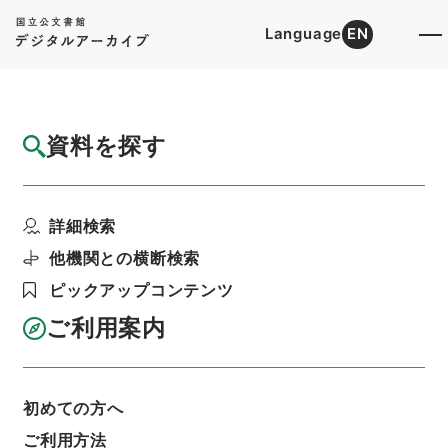
Language
EN
トップ
詳細検索[所蔵資料検索]
目録詳細
資料を探す
件名
繍虎軒尺牘1
詳細検索
階層
内閣文庫
漢書
集の部
繍虎軒尺牘
利用請求書印刷
他機関との横断検索
ピックアップコンテンツ
ご利用案内
基本情報
全ての情報
初めての方へ
件名
ご利用方法
繍虎軒尺牘1