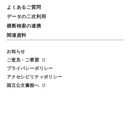
よくあるご質問
請求番号
データの二次利用
３６３－０２６３
横断検索の連携
冊次
関連資料
0001
お知らせ
件名番号
0001
ご意見・ご要望
プライバシーポリシー
利用制限の区分
アクセシビリティポリシー
公開
国立公文書館へ
二次利用の可否
メタデータの利用条件: CC0