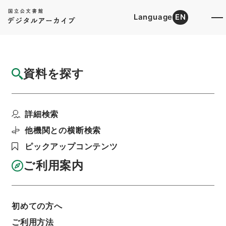
Language
EN
トップ
詳細検索[所蔵資料検索]
目録詳細
資料を探す
件名
繍虎軒尺牘2
詳細検索
階層
内閣文庫
漢書
集の部
繍虎軒尺牘
利用請求書印刷
他機関との横断検索
ピックアップコンテンツ
ご利用案内
基本情報
全ての情報
初めての方へ
ご利用方法