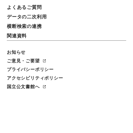
よくあるご質問
データの二次利用
横断検索の連携
関連資料
お知らせ
ご意見・ご要望
閲覧
プライバシーポリシー
件名
アクセシビリティポリシー
繍虎軒尺牘2
国立公文書館へ
請求番号
３６３－０２６３
冊次
0002