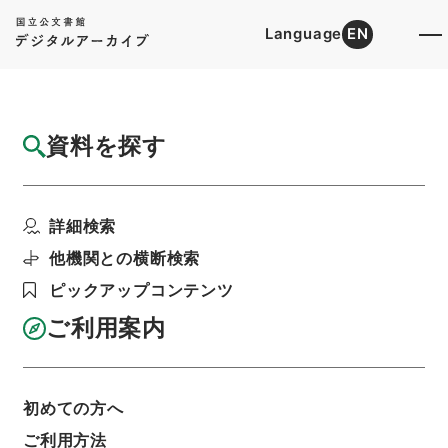
Language
EN
トップ
詳細検索[所蔵資料検索]
目録詳細
資料を探す
件名
繍虎軒尺牘3
詳細検索
階層
内閣文庫
漢書
集の部
繍虎軒尺牘
利用請求書印刷
他機関との横断検索
ピックアップコンテンツ
ご利用案内
基本情報
全ての情報
初めての方へ
ご利用方法