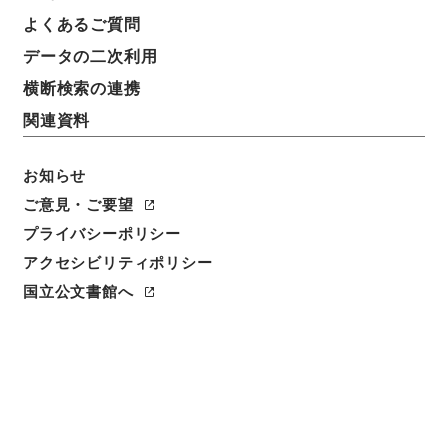
よくあるご質問
データの二次利用
横断検索の連携
関連資料
お知らせ
ご意見・ご要望
閲覧
プライバシーポリシー
件名
アクセシビリティポリシー
繍虎軒尺牘3
国立公文書館へ
請求番号
３６３－０２６３
冊次
0003