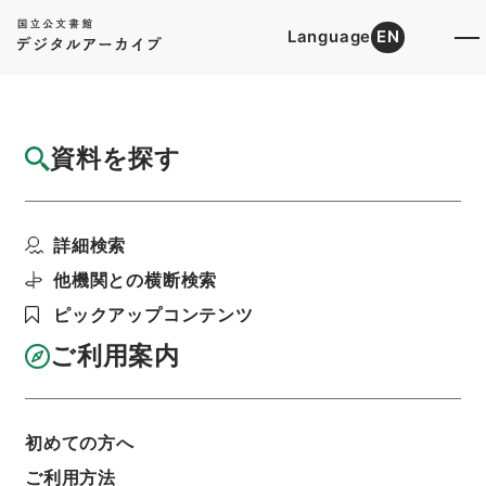
Language
EN
トップ
詳細検索[所蔵資料検索]
目録詳細
資料を探す
件名
新刻一札三奇1
詳細検索
階層
内閣文庫
漢書
集の部
新刻一札三奇
利用請求書印刷
他機関との横断検索
ピックアップコンテンツ
ご利用案内
基本情報
全ての情報
初めての方へ
ご利用方法