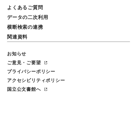
よくあるご質問
データの二次利用
横断検索の連携
関連資料
お知らせ
ご意見・ご要望
閲覧
プライバシーポリシー
件名
アクセシビリティポリシー
新刻一札三奇1
国立公文書館へ
請求番号
３６４－００３５
冊次
0001