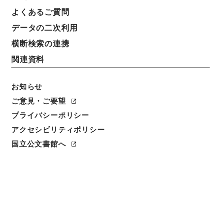
よくあるご質問
データの二次利用
横断検索の連携
関連資料
お知らせ
ご意見・ご要望
閲覧
プライバシーポリシー
件名
アクセシビリティポリシー
新刻一札三奇2
国立公文書館へ
請求番号
３６４－００３５
冊次
0002