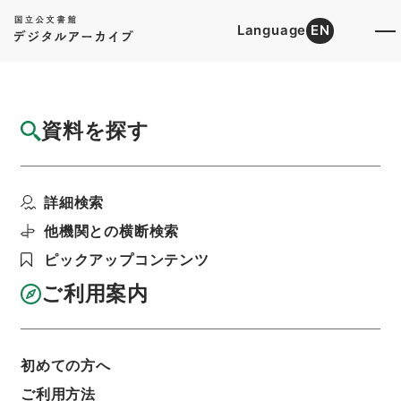
Language
EN
トップ
詳細検索[所蔵資料検索]
目録詳細
資料を探す
件名
新刻一札三奇2
詳細検索
階層
内閣文庫
漢書
集の部
新刻一札三奇
利用請求書印刷
他機関との横断検索
ピックアップコンテンツ
ご利用案内
基本情報
全ての情報
初めての方へ
ご利用方法