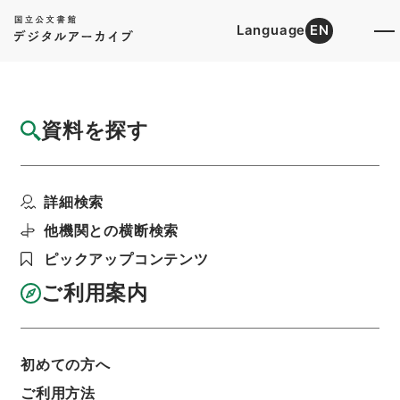
Language
EN
トップ
詳細検索[所蔵資料検索]
目録詳細
資料を探す
件名
新刻一札三奇4
詳細検索
階層
内閣文庫
漢書
集の部
新刻一札三奇
利用請求書印刷
他機関との横断検索
ピックアップコンテンツ
ご利用案内
基本情報
全ての情報
初めての方へ
件名
ご利用方法
新刻一札三奇4