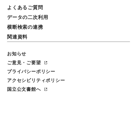
よくあるご質問
請求番号
データの二次利用
３６４－００３５
横断検索の連携
冊次
関連資料
0004
お知らせ
件名番号
0004
ご意見・ご要望
プライバシーポリシー
利用制限の区分
アクセシビリティポリシー
公開
国立公文書館へ
二次利用の可否
メタデータの利用条件: CC0