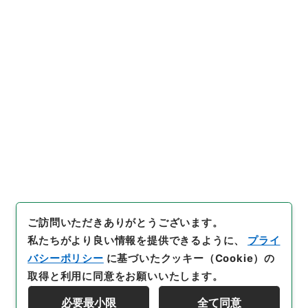
https://www.digital.archive
URIをコピー
s.go.jp/item/5099095
[件名・細目]
「
新刻一札三奇
4
」
（
３６４－００３５-000
4
）
、
国立公文書館デジタルア
引用例をコピー
ーカイブ
、
https://www.digit
al.archives.go.jp/item/5099
095
（
参照
2026-08-08
）
ご訪問いただきありがとうございます。
私たちがより良い情報を提供できるように、
プライ
バシーポリシー
に基づいたクッキー（Cookie）の
取得と利用に同意をお願いいたします。
必要最小限
全て同意