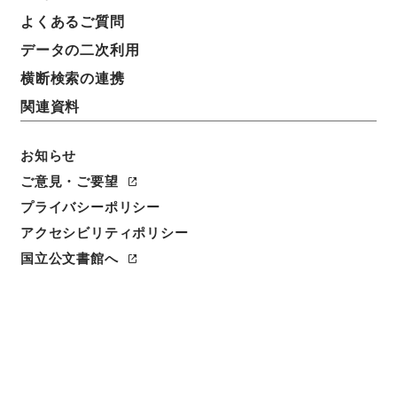
件名
よくあるご質問
元住吉停車場設備変更の件
データの二次利用
請求番号
横断検索の連携
平１２運輸02164100
関連資料
件名番号
023
お知らせ
ご意見・ご要望
保存場所
プライバシーポリシー
本館
アクセシビリティポリシー
作成・取得者
国立公文書館へ
鉄道局
年月日
昭和13年09月02日
利用制限の区分