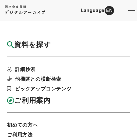
Language
EN
トップ
詳細検索[所蔵資料検索]
目録詳細
資料を探す
件名
元住吉停車場設備変更の件
詳細検索
階層
行政文書
＊運輸省
陸運関係
鉄道関係
鉄道免許・東京急行電鉄（元東京横浜電鉄）１
他機関との横断検索
２・昭和１２～１４年
ピックアップコンテンツ
利用請求書印刷
ご利用案内
基本情報
全ての情報
初めての方へ
ご利用方法