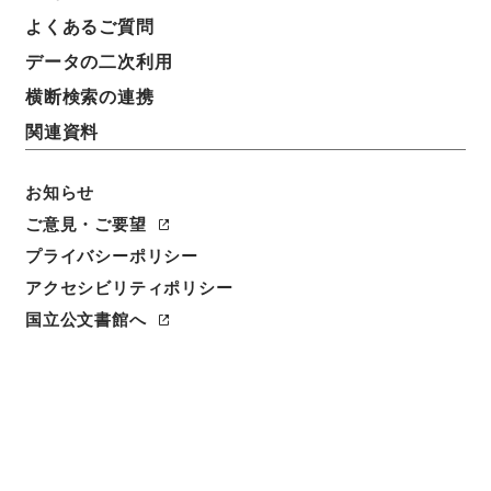
件名
よくあるご質問
元住吉停車場設備変更の件
データの二次利用
請求番号
横断検索の連携
平１２運輸02164100
関連資料
件名番号
031
お知らせ
ご意見・ご要望
保存場所
プライバシーポリシー
本館
アクセシビリティポリシー
作成・取得者
国立公文書館へ
鉄道局
年月日
昭和14年03月27日
利用制限の区分