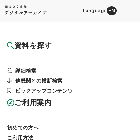
Language
EN
トップ
詳細検索[所蔵資料検索]
目録詳細
資料を探す
件名
元住吉停車場設備変更の件
詳細検索
階層
行政文書
＊運輸省
陸運関係
鉄道関係
鉄道免許・東京急行電鉄（元東京横浜電鉄）１
他機関との横断検索
２・昭和１２～１４年
ピックアップコンテンツ
利用請求書印刷
ご利用案内
基本情報
全ての情報
初めての方へ
ご利用方法