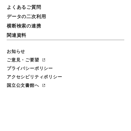
件名
よくあるご質問
渋谷停車場設備変更の件
データの二次利用
請求番号
横断検索の連携
平１２運輸02164100
関連資料
件名番号
033
お知らせ
ご意見・ご要望
保存場所
プライバシーポリシー
本館
アクセシビリティポリシー
作成・取得者
国立公文書館へ
鉄道局
年月日
昭和14年06月26日
利用制限の区分