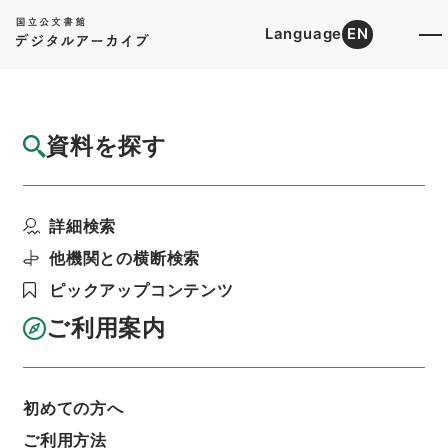
Language
EN
トップ
詳細検索[所蔵資料検索]
目録詳細
資料を探す
件名
渋谷停車場設備変更の件
詳細検索
階層
行政文書
＊運輸省
陸運関係
鉄道関係
鉄道免許・東京急行電鉄（元東京横浜電鉄）１
他機関との横断検索
２・昭和１２～１４年
ピックアップコンテンツ
利用請求書印刷
ご利用案内
基本情報
全ての情報
初めての方へ
ご利用方法