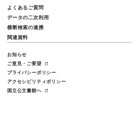
件名
よくあるご質問
車両竣功の件
データの二次利用
請求番号
横断検索の連携
平１２運輸02164100
関連資料
件名番号
050
お知らせ
ご意見・ご要望
保存場所
プライバシーポリシー
本館
アクセシビリティポリシー
作成・取得者
国立公文書館へ
鉄道局
年月日
昭和14年12月11日
利用制限の区分