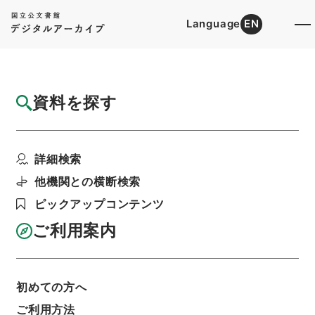
Language
EN
トップ
詳細検索[所蔵資料検索]
目録詳細
資料を探す
件名
車両竣功の件
詳細検索
階層
行政文書
＊運輸省
陸運関係
鉄道関係
鉄道免許・東京急行電鉄（元東京横浜電鉄）１
他機関との横断検索
２・昭和１２～１４年
ピックアップコンテンツ
利用請求書印刷
ご利用案内
基本情報
全ての情報
初めての方へ
ご利用方法