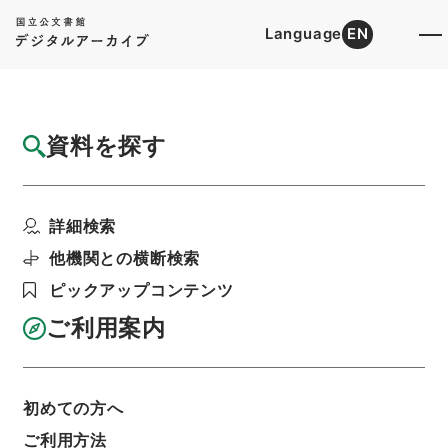
Language
EN
トップ
詳細検索[所蔵資料検索]
目録詳細
資料を探す
件名
宋稗類鈔15
詳細検索
階層
内閣文庫
漢書
子の部
宋稗類鈔
利用請求書印刷
他機関との横断検索
ピックアップコンテンツ
ご利用案内
基本情報
全ての情報
初めての方へ
ご利用方法