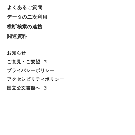
よくあるご質問
データの二次利用
横断検索の連携
関連資料
お知らせ
ご意見・ご要望
閲覧
プライバシーポリシー
件名
アクセシビリティポリシー
宋稗類鈔15
国立公文書館へ
請求番号
３６９－００１３
冊次
0015