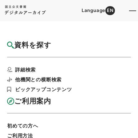
Language
EN
トップ
詳細検索[所蔵資料検索]
目録詳細
資料を探す
件名
竜威秘書62
詳細検索
階層
内閣文庫
漢書
叢書の部
竜威秘書
利用請求書印刷
他機関との横断検索
ピックアップコンテンツ
ご利用案内
基本情報
全ての情報
初めての方へ
件名
ご利用方法
竜威秘書62