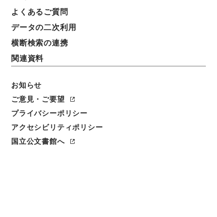
よくあるご質問
請求番号
データの二次利用
３７０－００１９
横断検索の連携
冊次
関連資料
0062
お知らせ
件名番号
0062
ご意見・ご要望
プライバシーポリシー
利用制限の区分
アクセシビリティポリシー
公開
国立公文書館へ
二次利用の可否
メタデータの利用条件: CC0