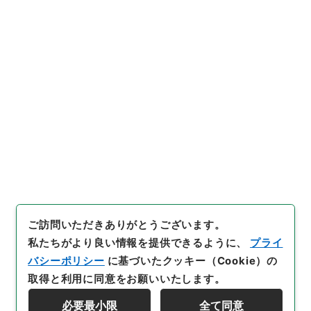
https://www.digital.archive
URIをコピー
s.go.jp/item/5397074
[件名・細目]
「
竜威秘書62
」
（
３７０－００１９-0062
）
、
国立公文書館デジタルアーカイ
引用例をコピー
ブ
、
https://www.digital.arc
hives.go.jp/item/5397074
（
参照
2026-08-07
）
ご訪問いただきありがとうございます。
私たちがより良い情報を提供できるように、
プライ
バシーポリシー
に基づいたクッキー（Cookie）の
取得と利用に同意をお願いいたします。
必要最小限
全て同意